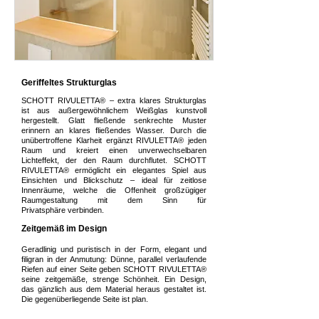
Geriffeltes Strukturglas
SCHOTT RIVULETTA® – extra klares Strukturglas
ist aus außergewöhnlichem Weißglas kunstvoll
hergestellt. Glatt fließende senkrechte Muster
erinnern an klares fließendes Wasser. Durch die
unübertroffene Klarheit ergänzt RIVULETTA® jeden
Raum und kreiert einen unverwechselbaren
Lichteffekt, der den Raum durchflutet. SCHOTT
RIVULETTA® ermöglicht ein elegantes Spiel aus
Einsichten und Blickschutz – ideal für zeitlose
Innenräume, welche die Offenheit großzügiger
Raumgestaltung mit dem Sinn für
Privatsphäre verbinden.
Zeitgemäß im Design
Geradlinig und puristisch in der Form, elegant und
filigran in der Anmutung: Dünne, parallel verlaufende
Riefen auf einer Seite geben SCHOTT RIVULETTA®
seine zeitgemäße, strenge Schönheit. Ein Design,
das gänzlich aus dem Material heraus gestaltet ist.
Die gegenüberliegende Seite ist plan.